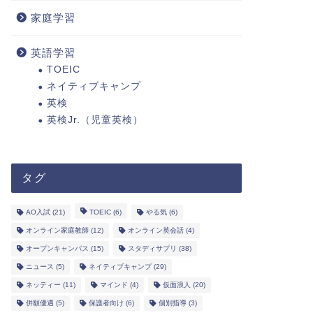
家庭学習
英語学習
TOEIC
ネイティブキャンプ
英検
英検Jr.（児童英検）
タグ
AO入試
(21)
TOEIC
(6)
やる気
(6)
オンライン家庭教師
(12)
オンライン英会話
(4)
オープンキャンパス
(15)
スタディサプリ
(38)
ニュース
(5)
ネイティブキャンプ
(29)
ネッティー
(11)
マインド
(4)
仮面浪人
(20)
併願優遇
(5)
保護者向け
(6)
個別指導
(3)