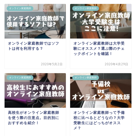
オンライン家庭教師
オンライン家庭教師
オンライン家庭教師ではソフ
オンライン家庭教師は大学受
トは何を利用する？
験にオススメ？選ぶ際のチェ
ックポイントを確認！
2020年5月2日
2020年4月29日
オンライン家庭教師
オンライン家庭教師
高校生がオンライン家庭教師
オンライン家庭教師って予備
を使う際の注意点。目的別に
校に比べるとどうなの？大学
おすすめを紹介！
受験生にはどっちがオスス
メ？