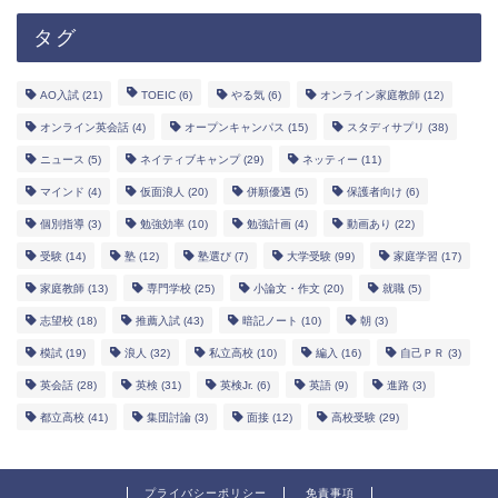
タグ
AO入試
(21)
TOEIC
(6)
やる気
(6)
オンライン家庭教師
(12)
オンライン英会話
(4)
オープンキャンパス
(15)
スタディサプリ
(38)
ニュース
(5)
ネイティブキャンプ
(29)
ネッティー
(11)
マインド
(4)
仮面浪人
(20)
併願優遇
(5)
保護者向け
(6)
個別指導
(3)
勉強効率
(10)
勉強計画
(4)
動画あり
(22)
受験
(14)
塾
(12)
塾選び
(7)
大学受験
(99)
家庭学習
(17)
家庭教師
(13)
専門学校
(25)
小論文・作文
(20)
就職
(5)
志望校
(18)
推薦入試
(43)
暗記ノート
(10)
朝
(3)
模試
(19)
浪人
(32)
私立高校
(10)
編入
(16)
自己ＰＲ
(3)
英会話
(28)
英検
(31)
英検Jr.
(6)
英語
(9)
進路
(3)
都立高校
(41)
集団討論
(3)
面接
(12)
高校受験
(29)
プライバシーポリシー
免責事項