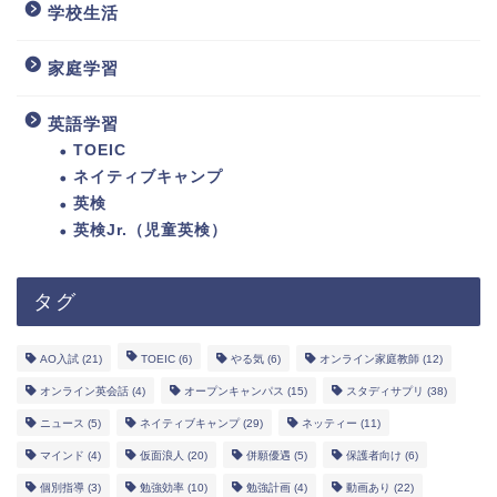
学校生活
家庭学習
英語学習
TOEIC
ネイティブキャンプ
英検
英検Jr.（児童英検）
タグ
AO入試
(21)
TOEIC
(6)
やる気
(6)
オンライン家庭教師
(12)
オンライン英会話
(4)
オープンキャンパス
(15)
スタディサプリ
(38)
ニュース
(5)
ネイティブキャンプ
(29)
ネッティー
(11)
マインド
(4)
仮面浪人
(20)
併願優遇
(5)
保護者向け
(6)
個別指導
(3)
勉強効率
(10)
勉強計画
(4)
動画あり
(22)