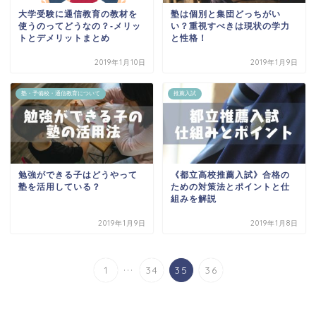
大学受験に通信教育の教材を
塾は個別と集団どっちがい
使うのってどうなの？‐メリッ
い？重視すべきは現状の学力
トとデメリットまとめ
と性格！
2019年1月10日
2019年1月9日
塾・予備校・通信教育について
推薦入試
勉強ができる子はどうやって
《都立高校推薦入試》合格の
塾を活用している？
ための対策法とポイントと仕
組みを解説
2019年1月9日
2019年1月8日
...
1
34
35
36