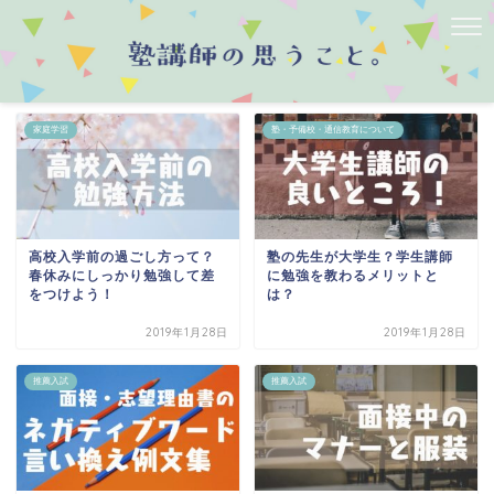
家庭学習
塾・予備校・通信教育について
高校入学前の過ごし方って？
塾の先生が大学生？学生講師
春休みにしっかり勉強して差
に勉強を教わるメリットと
をつけよう！
は？
2019年1月28日
2019年1月28日
推薦入試
推薦入試