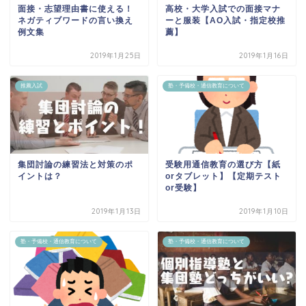
面接・志望理由書に使える！
高校・大学入試での面接マナ
ネガティブワードの言い換え
ーと服装【AO入試・指定校推
例文集
薦】
2019年1月25日
2019年1月16日
推薦入試
塾・予備校・通信教育について
集団討論の練習法と対策のポ
受験用通信教育の選び方【紙
イントは？
orタブレット】【定期テスト
or受験】
2019年1月13日
2019年1月10日
塾・予備校・通信教育について
塾・予備校・通信教育について