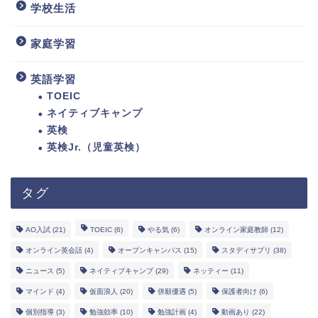
学校生活
家庭学習
英語学習
TOEIC
ネイティブキャンプ
英検
英検Jr.（児童英検）
タグ
AO入試
(21)
TOEIC
(6)
やる気
(6)
オンライン家庭教師
(12)
オンライン英会話
(4)
オープンキャンパス
(15)
スタディサプリ
(38)
ニュース
(5)
ネイティブキャンプ
(29)
ネッティー
(11)
マインド
(4)
仮面浪人
(20)
併願優遇
(5)
保護者向け
(6)
個別指導
(3)
勉強効率
(10)
勉強計画
(4)
動画あり
(22)