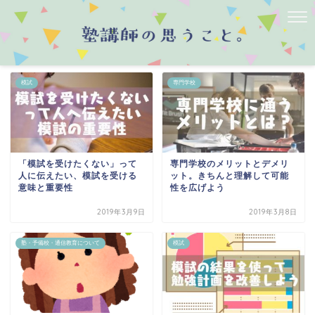
模試
専門学校
「模試を受けたくない」って
専門学校のメリットとデメリ
人に伝えたい、模試を受ける
ット。きちんと理解して可能
意味と重要性
性を広げよう
2019年3月9日
2019年3月8日
塾・予備校・通信教育について
模試