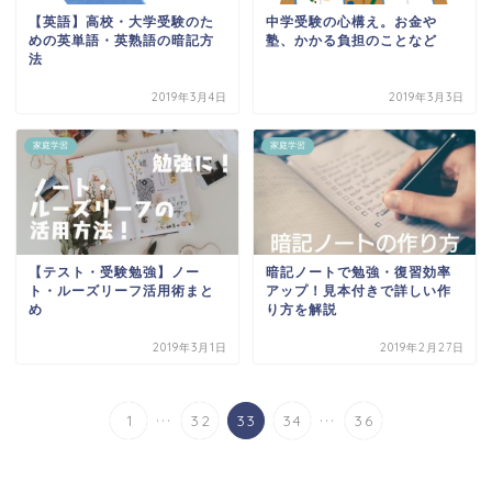
【英語】高校・大学受験のた
中学受験の心構え。お金や
めの英単語・英熟語の暗記方
塾、かかる負担のことなど
法
2019年3月4日
2019年3月3日
家庭学習
家庭学習
【テスト・受験勉強】ノー
暗記ノートで勉強・復習効率
ト・ルーズリーフ活用術まと
アップ！見本付きで詳しい作
め
り方を解説
2019年3月1日
2019年2月27日
...
...
1
32
33
34
36