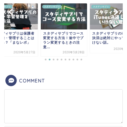
ディサプリ
スタディサプリ
スタディサプリ
タディサプリは保護者
スタディサプリでコース
スタディサプリのiTu
登録・管理することは
変更する方法！途中でプ
決済は絶対にやって
来る？「まなレポ」
ラン変更するときの注
けない話。
.
意...
2020年3
2020年5月27日
2020年3月28日
COMMENT