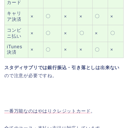
カード
キャリ
〇
〇
×
×
×
×
ア決済
コンビ
〇
〇
〇
×
×
×
ニ払い
iTunes
×
〇
×
×
〇
×
決済
スタディサプリでは銀行振込・引き落としは出来ない
ので注意が必要ですね。
一番万能なのはやはりクレジットカード
。