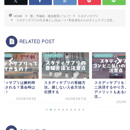
HOME
塾・予備校・通信教育について
スタディサプリ
スタディサプリの引き落とし日はいつ？料金発生からのタイムラグに注意。
RELATED POST
ディサプリ
スタディサプリ
スタディサプリ
タディサプリは解約時
スタディサプリの登録方
スタディサプリをコ
返金される？退会時は
法。損しない入会方法を
ニ決済するやり方。
注意！
伝授する
デメリットもあるか
注...
2020年3月3日
2020年3月11日
2020年3