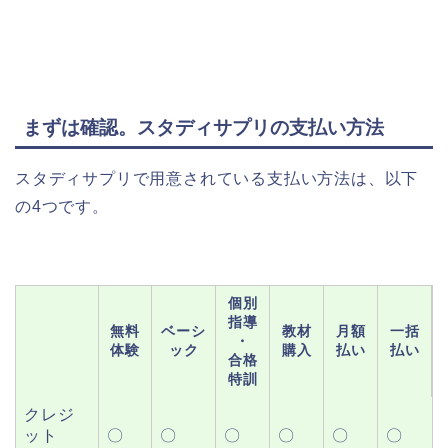
まずは確認。スタディサプリの支払い方法
スタディサプリで用意されている支払い方法は、以下
の4つです。
個別
指導
無料
ベーシ
教材
月額
一括
・
体験
ック
購入
払い
払い
合格
特訓
クレジ
ット
〇
〇
〇
〇
〇
〇