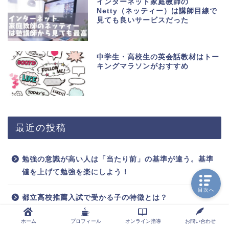
インターネット家庭教師の
Netty（ネッティー）は講師目線で
見ても良いサービスだった
中学生・高校生の英会話教材はトー
キングマラソンがおすすめ
最近の投稿
勉強の意識が高い人は「当たり前」の基準が違う。基準
値を上げて勉強を楽にしよう！
目次へ
都立高校推薦入試で受かる子の特徴とは？
ホーム
プロフィール
オンライン指導
お問い合わせ
私立高校の単願入試に落ちてしまう可能性はどれくら