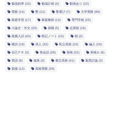
勉強効率
(10)
勉強計画
(4)
動画あり
(22)
受験
(14)
塾
(12)
塾選び
(7)
大学受験
(99)
家庭学習
(17)
家庭教師
(13)
専門学校
(25)
小論文・作文
(20)
就職
(5)
志望校
(18)
推薦入試
(43)
暗記ノート
(10)
朝
(3)
模試
(19)
浪人
(32)
私立高校
(10)
編入
(16)
自己ＰＲ
(3)
英会話
(28)
英検
(31)
英検Jr.
(6)
英語
(9)
進路
(3)
都立高校
(41)
集団討論
(3)
面接
(12)
高校受験
(29)