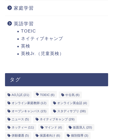
家庭学習
英語学習
TOEIC
ネイティブキャンプ
英検
英検Jr.（児童英検）
タグ
AO入試
(21)
TOEIC
(6)
やる気
(6)
オンライン家庭教師
(12)
オンライン英会話
(4)
オープンキャンパス
(15)
スタディサプリ
(38)
ニュース
(5)
ネイティブキャンプ
(29)
ネッティー
(11)
マインド
(4)
仮面浪人
(20)
併願優遇
(5)
保護者向け
(6)
個別指導
(3)