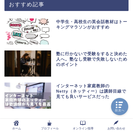
おすすめ記事
中学生・高校生の英会話教材はトー
キングマラソンがおすすめ
塾に行かないで受験をすると決めた
人へ。塾なし受験で失敗しないため
のポイント
インターネット家庭教師の
Netty（ネッティー）は講師目線で
見ても良いサービスだった
目次へ
最近の投稿
ホーム
プロフィール
オンライン指導
お問い合わせ