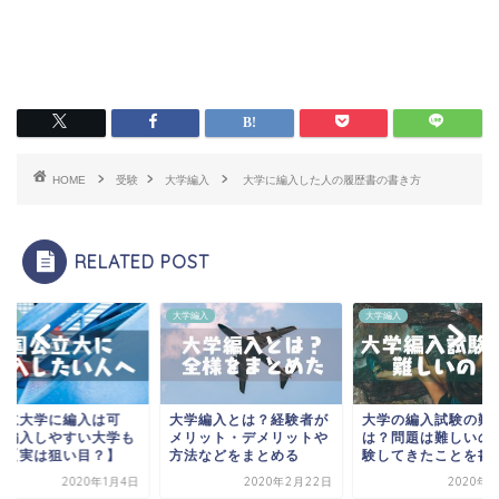
HOME
受験
大学編入
大学に編入した人の履歴書の書き方
RELATED POST
編入
大学編入
大学編入
公立大学に編入は可
大学編入とは？経験者が
大学の編入試験の難
！編入しやすい大学も
メリット・デメリットや
は？問題は難しいの
介【実は狙い目？】
方法などをまとめる
験してきたことを書
2020年1月4日
2020年2月22日
2020年1