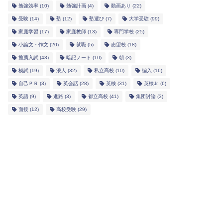
勉強効率
(10)
勉強計画
(4)
動画あり
(22)
受験
(14)
塾
(12)
塾選び
(7)
大学受験
(99)
家庭学習
(17)
家庭教師
(13)
専門学校
(25)
小論文・作文
(20)
就職
(5)
志望校
(18)
推薦入試
(43)
暗記ノート
(10)
朝
(3)
模試
(19)
浪人
(32)
私立高校
(10)
編入
(16)
自己ＰＲ
(3)
英会話
(28)
英検
(31)
英検Jr.
(6)
英語
(9)
進路
(3)
都立高校
(41)
集団討論
(3)
面接
(12)
高校受験
(29)