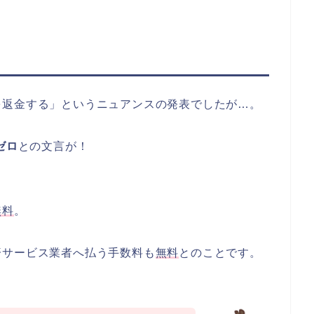
を返金する」というニュアンスの発表でしたが…。
ゼロ
との文言が！
無料
。
済サービス業者へ払う手数料も
無料
とのことです。