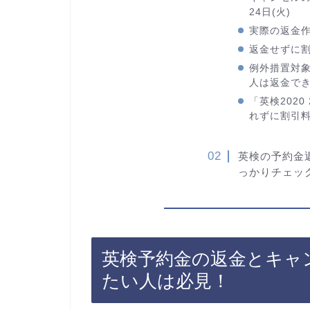
24日(火)
実際の返金
返金せずに
例外措置対
人は返金で
「英検2020 2
れずに割引
英検の予約金
っかりチェッ
英検予約金の返金とキャ
たい人は必見！