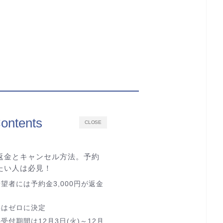
ontents
CLOSE
返金とキャンセル方法。予約
たい人は必見！
望者には予約金3,000円が返金
料はゼロに決定
受付期間は12月3日(火)～12月