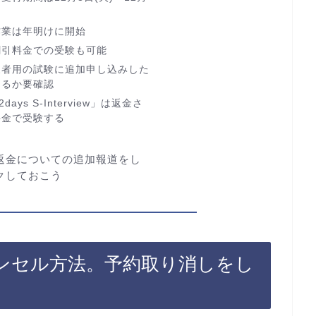
作業は年明けに開始
割引料金での受験も可能
象者用の試験に追加申し込みした
きるか要確認
days S-Interview」は返金さ
料金で受験する
返金についての追加報道をし
クしておこう
ンセル方法。予約取り消しをし