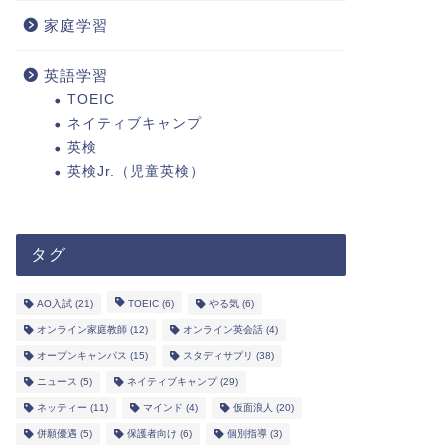
家庭学習
英語学習
TOEIC
ネイティブキャンプ
英検
英検Jr.（児童英検）
タグ
AO入試
(21)
TOEIC
(6)
やる気
(6)
オンライン家庭教師
(12)
オンライン英会話
(4)
オープンキャンパス
(15)
スタディサプリ
(38)
ニュース
(5)
ネイティブキャンプ
(29)
ネッティー
(11)
マインド
(4)
仮面浪人
(20)
併願優遇
(5)
保護者向け
(6)
個別指導
(3)