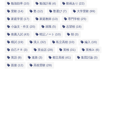
勉強効率
(10)
勉強計画
(4)
動画あり
(22)
受験
(14)
塾
(12)
塾選び
(7)
大学受験
(99)
家庭学習
(17)
家庭教師
(13)
専門学校
(25)
小論文・作文
(20)
就職
(5)
志望校
(18)
推薦入試
(43)
暗記ノート
(10)
朝
(3)
模試
(19)
浪人
(32)
私立高校
(10)
編入
(16)
自己ＰＲ
(3)
英会話
(28)
英検
(31)
英検Jr.
(6)
英語
(9)
進路
(3)
都立高校
(41)
集団討論
(3)
面接
(12)
高校受験
(29)