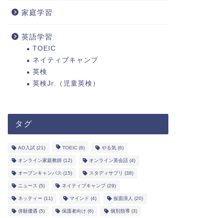
家庭学習
英語学習
TOEIC
ネイティブキャンプ
英検
英検Jr.（児童英検）
タグ
AO入試
(21)
TOEIC
(6)
やる気
(6)
オンライン家庭教師
(12)
オンライン英会話
(4)
オープンキャンパス
(15)
スタディサプリ
(38)
ニュース
(5)
ネイティブキャンプ
(29)
ネッティー
(11)
マインド
(4)
仮面浪人
(20)
併願優遇
(5)
保護者向け
(6)
個別指導
(3)