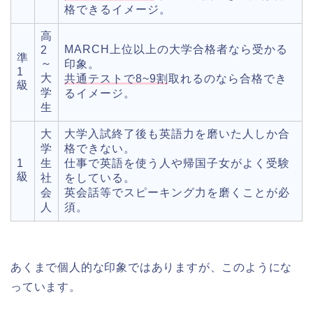
格できるイメージ。
高
MARCH上位以上の大学合格者なら受かる
2
準
～
印象。
1
大
共通テストで8~9割
取れるのなら合格でき
級
学
るイメージ。
生
大
大学入試終了後も英語力を磨いた人しか合
学
格できない。
1
生
仕事で英語を使う人や帰国子女がよく受験
級
社
をしている。
会
英会話等でスピーキング力を磨くことが必
人
須。
あくまで個人的な印象ではありますが、このようにな
っています。