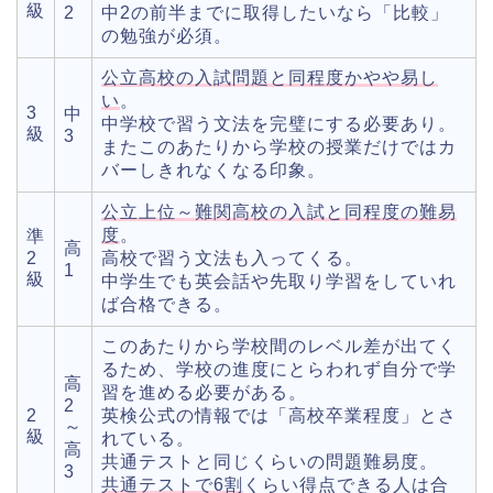
級
2
中2の前半までに取得したいなら「比較」
の勉強が必須。
公立高校の入試問題
と
同程度
か
やや易し
い
。
3
中
中学校で習う文法を完璧にする必要あり。
級
3
またこのあたりから学校の授業だけではカ
バーしきれなくなる印象。
公立上位～難関高校の入試と同程度の難易
度
。
準
高
2
高校で習う文法も入ってくる。
1
級
中学生でも英会話や先取り学習をしていれ
ば合格できる。
このあたりから学校間のレベル差が出てく
るため、学校の進度にとらわれず自分で学
高
習を進める必要がある。
2
2
英検公式の情報では「高校卒業程度」とさ
～
級
れている。
高
共通テストと同じくらいの問題難易度。
3
共通テストで6割
くらい得点できる人は合